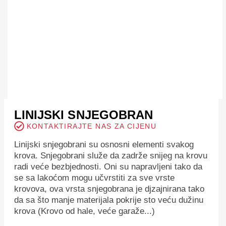
LINIJSKI SNJEGOBRAN
KONTAKTIRAJTE NAS ZA CIJENU
Linijski snjegobrani su osnosni elementi svakog
krova. Snjegobrani služe da zadrže snijeg na krovu
radi veće bezbjednosti. Oni su napravljeni tako da
se sa lakoćom mogu učvrstiti za sve vrste
krovova, ova vrsta snjegobrana je djzajnirana tako
da sa što manje materijala pokrije sto veću dužinu
krova (Krovo od hale, veće garaže...)