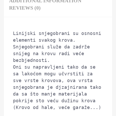
ADDITIONAL INFORMATION
REVIEWS (0)
Linijski snjegobrani su osnosni 
elementi svakog krova. 
Snjegobrani služe da zadrže 
snijeg na krovu radi veće 
bezbjednosti. 

Oni su napravljeni tako da se 
sa lakoćom mogu učvrstiti za 
sve vrste krovova, ova vrsta 
snjegobrana je djzajnirana tako 
da sa što manje materijala 
pokrije sto veću dužinu krova 