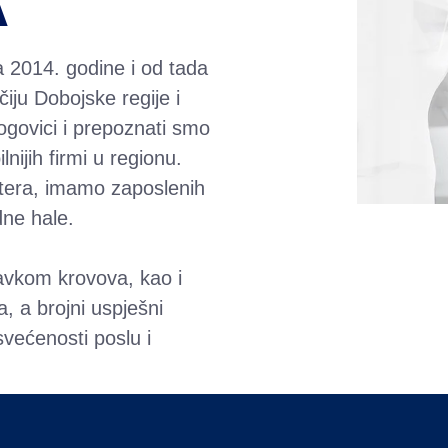
a 2014. godine i od tada
iju Dobojske regije i
logovici i prepoznati smo
nijih firmi u regionu.
tera, imamo zaposlenih
dne hale.
avkom krovova, kao i
, a brojni uspješni
većenosti poslu i