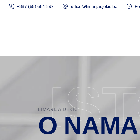
+387 (65) 684 892
office@limarijadjekic.ba
Po
Početna
IS
LIMARIJA ĐEKIĆ
O NAMA