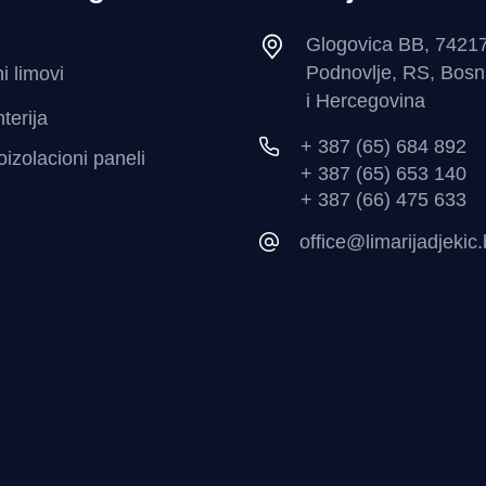
Glogovica BB, 7421
Podnovlje, RS, Bos
i limovi
i Hercegovina
terija
+ 387 (65) 684 892
izolacioni paneli
+ 387 (65) 653 140
+ 387 (66) 475 633
office@limarijadjekic