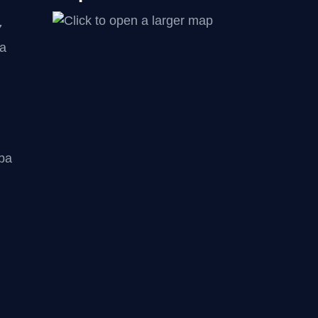
7
na
.ba