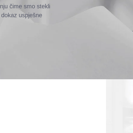
nju čime smo stekli
je dokaz uspješne
A