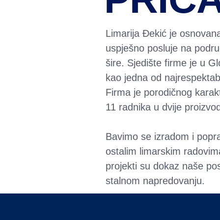
Limarija Đekić je osnovan
uspješno posluje na područ
šire. Sjedište firme je u G
kao jedna od najrespektabil
Firma je porodičnog karak
11 radnika u dvije proizvo
Bavimo se izradom i popr
ostalim limarskim radovima
projekti su dokaz naše pos
stalnom napredovanju.